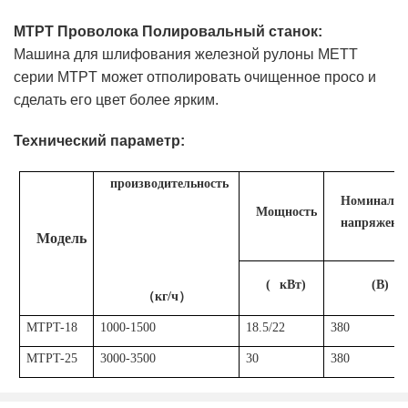
MTPT Проволока Полировальный станок:
Машина для шлифования железной рулоны METT
серии MTPT может отполировать очищенное просо и
сделать его цвет более ярким.
Технический параметр:
производительность
Номинальн
Мощность
напряжени
Модель
(
кВт
)
(В)
（кг
/ч
）
MTPT-18
1000-1500
18.5/22
380
MTPT-25
3000-3500
30
380